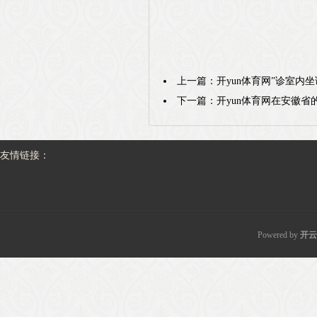
上一篇：
开yun体育网”诊室内
下一篇：
开yun体育网在安徽省的
友情链接：
Powered by
开云