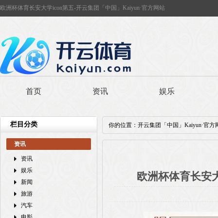
欧洲杯体育长安大学icon第五-开云集团「中国」Kaiyun·官方网站
首页
资讯
娱乐
栏目分类
你的位置：
开云集团「中国」Kaiyun·官方
资讯
资讯
娱乐
欧洲杯体育长安大学
新闻
旅游
汽车
电影