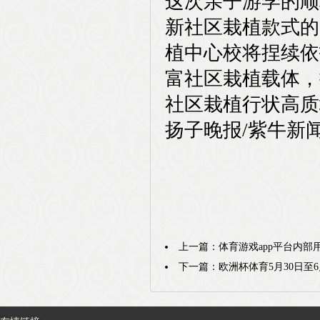
这次亲子游学的顺
新社区栽植款式的
植中心校将捏续依
富社区栽植载体，
社区栽植行状高质
扬子晚报/紫牛新闻
上一篇：
体育游戏app平台内部
下一篇：
欧洲杯体育5月30日至6