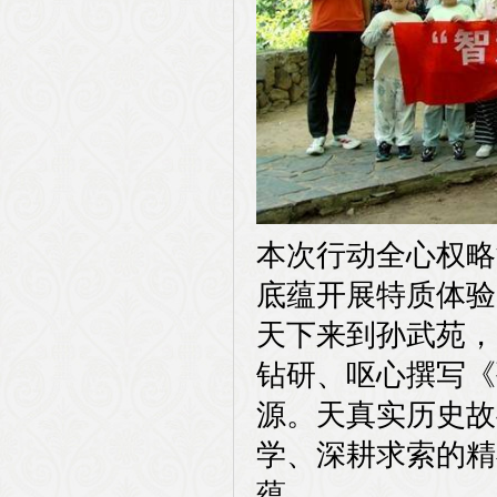
本次行动全心权略
底蕴开展特质体验
天下来到孙武苑，
钻研、呕心撰写《
源。天真实历史故
学、深耕求索的精
蕴。