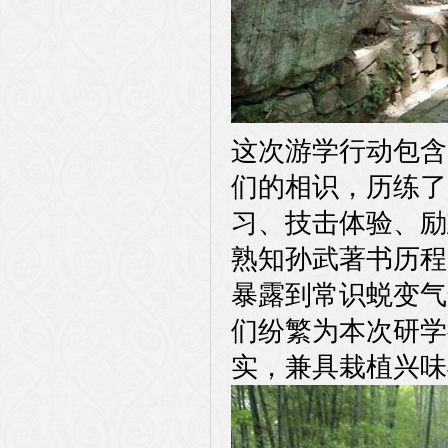
这次游学行动包含
们的相识，历练了
习、技击体验、励
熟知孙武著书历程
暴露到常识蜕变气
们纷繁为本次研学
实，兼具栽植兴味