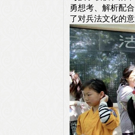
勇想考、解析配合
了对兵法文化的意