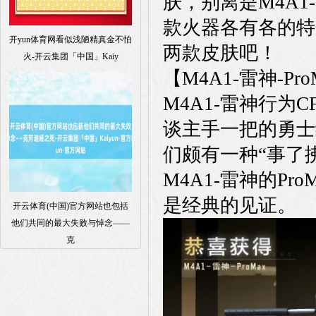
肤，别离是M4A1-
款火器各有各的特
开yun体育网看似浅陋精真金不怕
两款皮肤吧！
火-开云集团「中国」Kaiy
【M4A1-雷神-Pro
M4A1-雷神行
谈主手一把的勇士
们颇有一种“事了
M4A1-雷神的P
是经典的见证。
开云体育(中国)官方网站也包括
他们共同的最大失败与悼念——
克