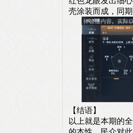
红色龙眼发出细心
壳涂装而成，同期
【结语】
以上就是本期的全
的本性，民众对此