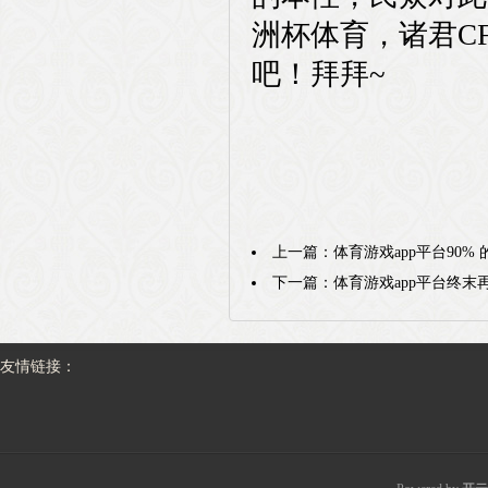
洲杯体育，诸君C
吧！拜拜~
上一篇：
体育游戏app平台90%
下一篇：
体育游戏app平台终末
友情链接：