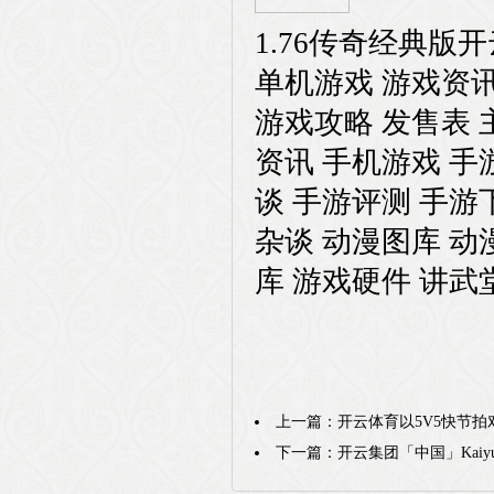
1.76传奇经典版
单机游戏 游戏资讯
游戏攻略 发售表 主
资讯 手机游戏 手
谈 手游评测 手游下
杂谈 动漫图库 动
库 游戏硬件 讲武
上一篇：
开云体育以5V5快节拍对
下一篇：
开云集团「中国」Kaiy