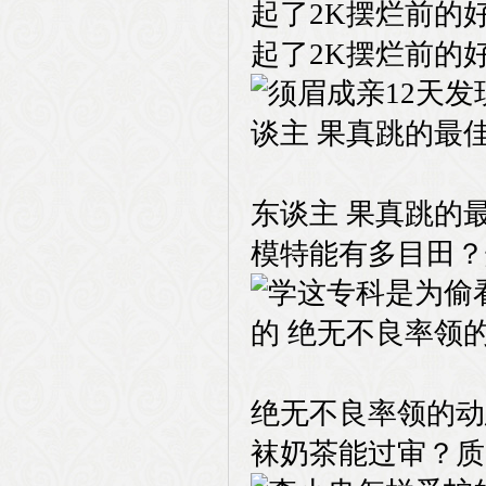
起了2K摆烂前的好意
东谈主 果真跳的
模特能有多目田？
绝无不良率领的
袜奶茶能过审？质