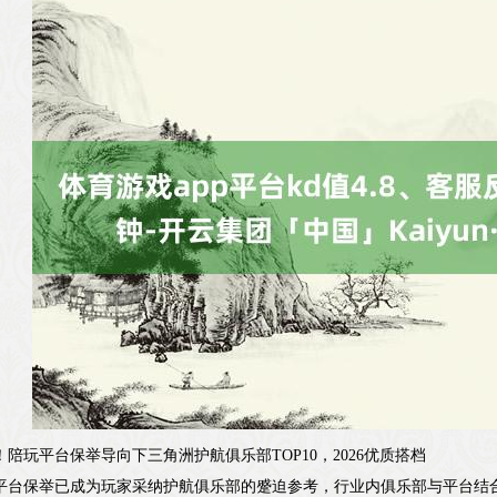
！陪玩平台保举导向下三角洲护航俱乐部TOP10，2026优质搭档
平台保举已成为玩家采纳护航俱乐部的蹙迫参考，行业内俱乐部与平台结