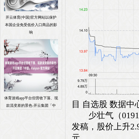
开云体育(中国)官方网站以保护
本国企业免受低价入口商品的影
响
体育游戏app平台但营收下落、现
目 自选股 数据中
款流变差的景色-开云集团「中
少壮气（0191
发稿，股价上升2.9
元。