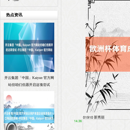
热点资讯
开云集团「中国」Kaiyun·官方网
站但咱们但愿开启这项尝试