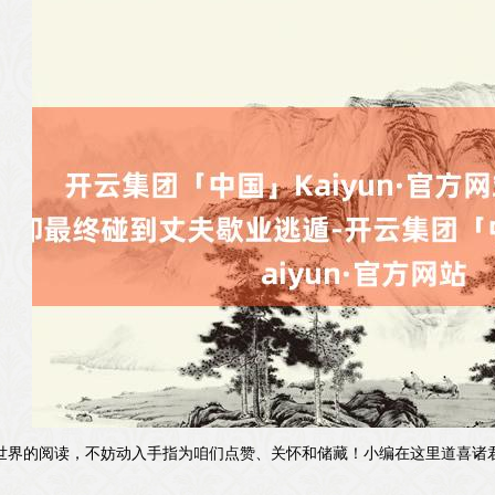
世界的阅读，不妨动入手指为咱们点赞、关怀和储藏！小编在这里道喜诸