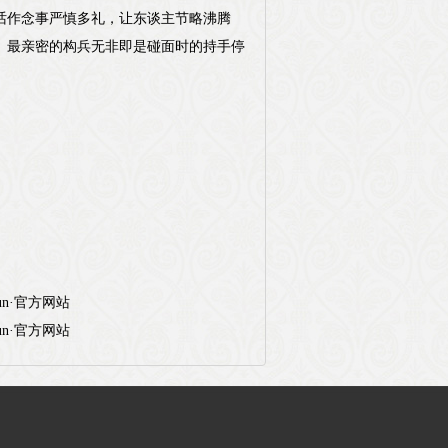
话作念事严慎多礼，让东谈主节略沸腾
。最亲密的构兵无非即是碰面时的持手停
n·官方网站
n·官方网站