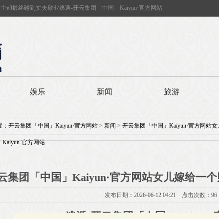
财主却最终碰到丈夫歇业逃遁-开云集团「中国」Kaiyun·官方网站
娱乐
新闻
旅游
置：
开云集团「中国」Kaiyun·官方网站
>
新闻
> 开云集团「中国」Kaiyun·官方
Kaiyun·官方网站
云集团「中国」Kaiyun·官方网站女儿嫁给一
发布日期：2026-06-12 04:21 点击次数：96
逃遁-开云集团「中国」Kaiyun