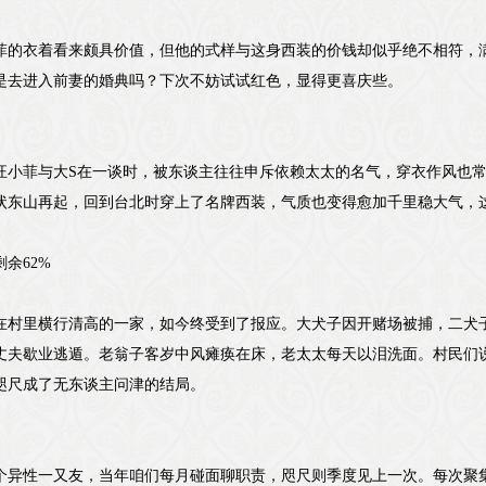
菲的衣着看来颇具价值，但他的式样与这身西装的价钱却似乎绝不相符，
是去进入前妻的婚典吗？下次不妨试试红色，显得更喜庆些。
汪小菲与大S在一谈时，被东谈主往往申斥依赖太太的名气，穿衣作风也
状东山再起，回到台北时穿上了名牌西装，气质也变得愈加千里稳大气，
剩余62%
在村里横行清高的一家，如今终受到了报应。大犬子因开赌场被捕，二犬
丈夫歇业逃遁。老翁子客岁中风瘫痪在床，老太太每天以泪洗面。村民们
咫尺成了无东谈主问津的结局。
个异性一又友，当年咱们每月碰面聊职责，咫尺则季度见上一次。每次聚