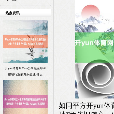
热点资讯
开yun体育网Meta公司是全球AI
眼镜行业的龙头企业-开云
如同平方开yun