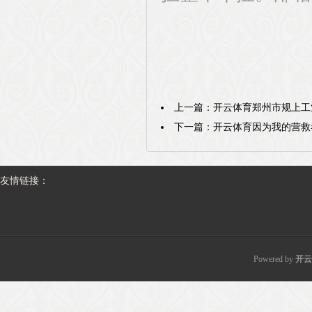
上一篇：
开云体育郑州市规上工业
下一篇：
开云体育因为我的营救者
友情链接：
Powered by
开云