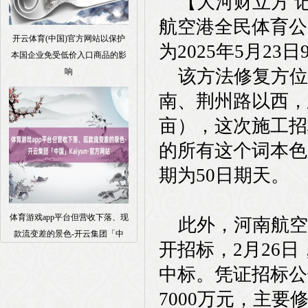
【大河财立方 
航空港全民体育公
开云体育(中国)官方网站以保护
为2025年5月23日
本国企业免受低价入口商品的影
该方法修复方位
响
南、荆州路以西，总
亩），这次施工招
的所有这个词本色
期为50日期天。
体育游戏app平台但营收下落、现
此外，河南航空
款流变差的景色-开云集团「中
开招标，2月26
中标。凭证招标公
7000万元，主