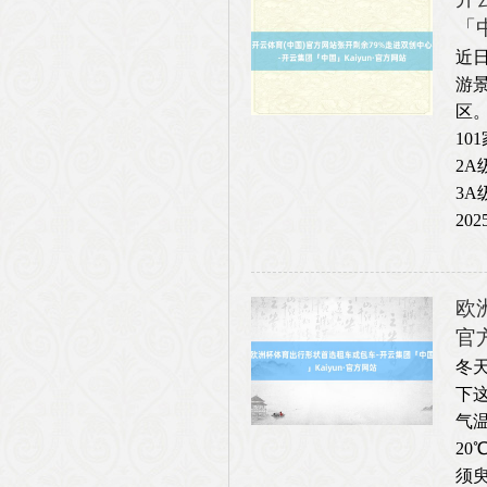
「中
近
游
区。
10
2A
3A
202
欧
官
冬
下这
气温
20
须