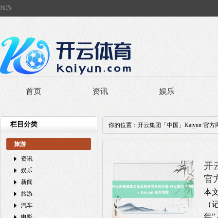
旅游
首页
资讯
娱乐
栏目分类
你的位置：
开云集团「中国」Kaiyun·官方
旅游
资讯
开
娱乐
官
新闻
本
旅游
（记
汽车
年
电影