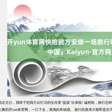
说念主们，我终于把我方从忙活的生存里“提拔”出来啦! 诚然啦，旅行怎
上舞蹈开yun体育网，一口下去，满满的幸福感。 旅行的真谛大致即是