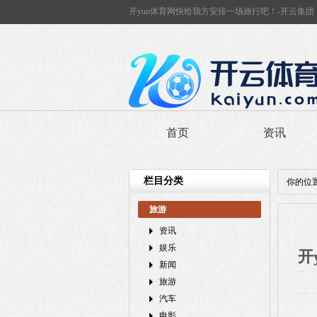
开yun体育网快给我方安排一场旅行吧！-开云集团「中
首页
资讯
栏目分类
你的位
旅游
资讯
娱乐
开
新闻
旅游
汽车
电影