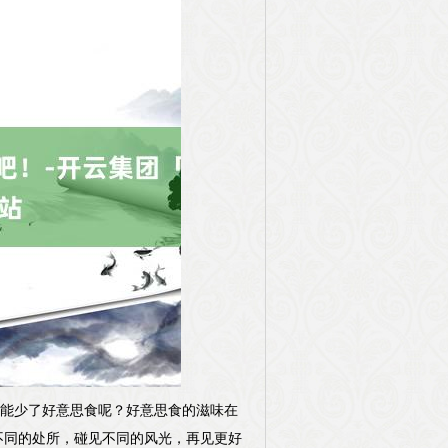
样能少了好意思食呢？好意思食的滋味在
在不同的处所，碰见不同的风光，再见更好