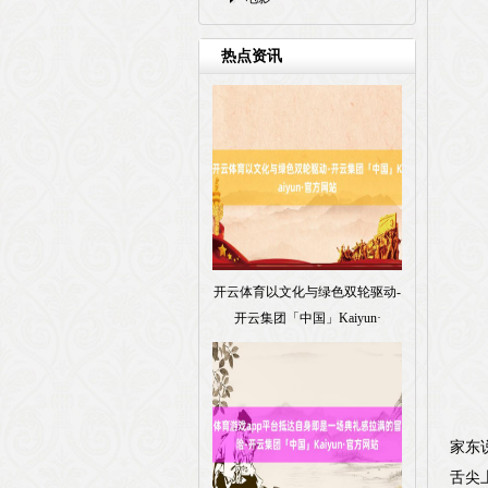
热点资讯
开云体育以文化与绿色双轮驱动-
开云集团「中国」Kaiyun·
家东
舌尖