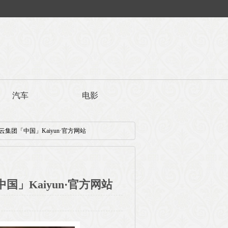
汽车
电影
云集团「中国」Kaiyun·官方网站
国」Kaiyun·官方网站