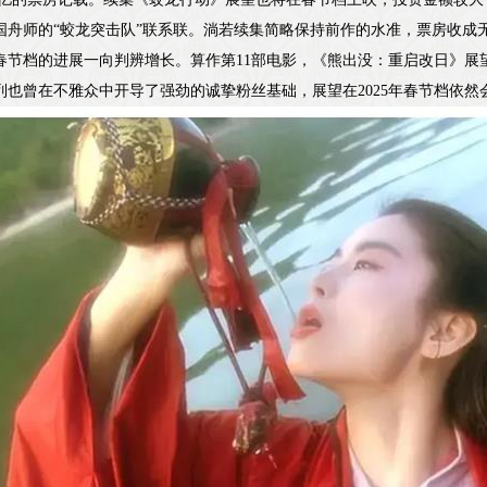
国舟师的“蛟龙突击队”联系联。淌若续集简略保持前作的水准，票房收
春节档的进展一向判辨增长。算作第11部电影，《熊出没：重启改日》展
列也曾在不雅众中开导了强劲的诚挚粉丝基础，展望在2025年春节档依然