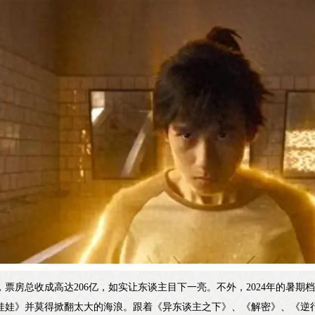
，票房总收成高达206亿，如实让东谈主目下一亮。不外，2024年的暑
娃娃》并莫得掀翻太大的海浪。跟着《异东谈主之下》、《解密》、《逆