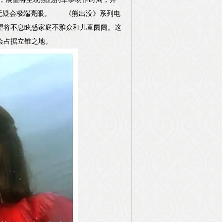
成无疑会极端亮眼。 《熊出没》系列电
望将不息眩惑家庭不雅众和儿童阛阓。这
会占据立锥之地。