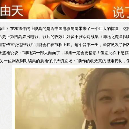
降世》在2019年的上映真的是给中国电影阛阓带来了一个巨大的惊喜，
影史上第四高票房电影。影片的收效让好多不雅众对续集《哪吒之魔童闹
但有传言说这部影片可能会在春节档上映。这个音书一出，坐窝激发了
旺盛地说谈：“哪吒第一部太颜面了，续集一定会更精彩！但愿此次不息
”另一位网友则对续集的质地保持严慎立场：“前作的收效真的很难复制，