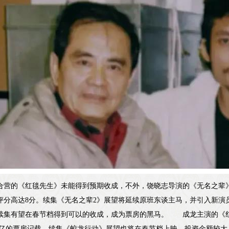
合营的《红毯先生》未能得到预期收成，不外，饶晓志导演的《无名之辈》曾在
评分高达8分。续集《无名之辈2》展望将延续原班东谈主马，并引入新演
续集有望在春节档得到可以的收成，成为票房的黑马。 成龙主演的《红海
.52亿的票房记载。续集《蛟龙行动》展望也将在春节档上映，投资金额较