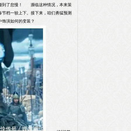
是碰到了怠慢！ 濒临这种情况，本来策
的春节档一较上下。接下来，咱们勇猛预测
中饰演如何的变装？