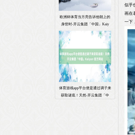
似乎
画在
欧洲杯体育当方亮告诉他朝上的
一下
身世时-开云集团「中国」Kaiy
体育游戏app平台便是通过调子来
获取谜底！天然-开云集团「中