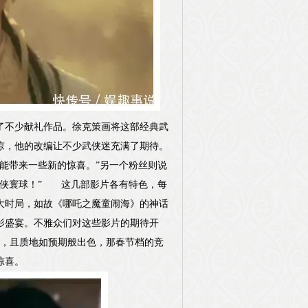
不少献礼作品。徐克策画将这部经典武
谅，他的改编让不少武侠迷充满了期待。
能带来一些新的惊喜。”另一个粉丝则说
武侠寰球！” 这几部影片各有特色，每
大时局，如故《哪吒之魔童闹海》的神话
雅影盛宴。不雅众们对这些影片的期待开
映，且质地如预期般出色，那春节档的竞
惊喜。