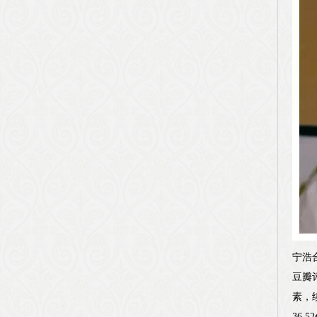
宁浩
豆瓣
素，
36